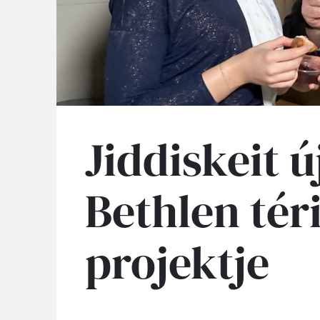
Jiddiskeit ú
Bethlen tér
projektje