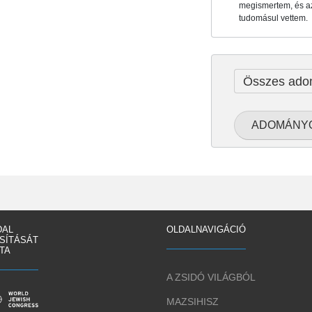
megismertem, és az
tudomásul vettem.
Összes ado
DAL
OLDALNAVIGÁCIÓ
SÍTÁSÁT
TA
A ZSIDÓ VILÁGBÓL
MAZSIHISZ