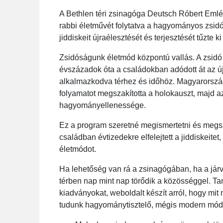
A Bethlen téri zsinagóga Deutsch Róbert Emlé
rabbi életművét folytatva a hagyományos zsidó
jiddiskeit újraélesztését és terjesztését tűzte ki
Zsidóságunk életmód központú vallás. A zsidó é
évszázadok óta a családokban adódott át az ú
alkalmazkodva térhez és időhöz. Magyarorszá
folyamatot megszakította a holokauszt, majd a
hagyományellenessége.
Ez a program szeretné megismertetni és megsz
családban évtizedekre elfelejtett a jiddiskeit
életmódot.
Ha lehetőség van rá a zsinagógában, ha a jár
térben nap mint nap törődik a közösséggel. Ta
kiadványokat, weboldalt készít arról, hogy m
tudunk hagyománytisztelő, mégis modern módo