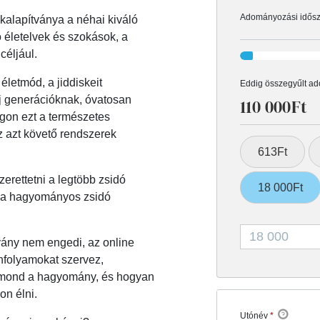
Adományozási idősz
kalapítványa a néhai kiváló
 életelvek és szokások, a
 céljául.
letmód, a jiddiskeit
Eddig összegyűlt a
j generációknak, óvatosan
110 000Ft
gon ezt a természetes
z azt követő rendszerek
613Ft
erettetni a legtöbb zsidó
18 000Ft
et, a hagyományos zsidó
vány nem engedi, az online
nfolyamokat szervez,
it mond a hagyomány, és hogyan
n élni.
Utónév
*