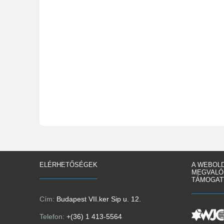
ELÉRHETŐSÉGEK
A WEBOL
MEGVALÓ
TÁMOGAT
Cím:
Budapest VII.ker Sip u. 12.
Telefon:
+(36) 1 413-5564