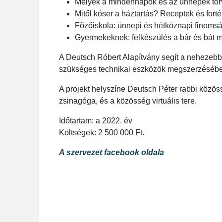
Melyek a mindennapok és az ünnepek tör
Mitől kóser a háztartás? Receptek és fort
Főzőiskola: ünnepi és hétköznapi finoms
Gyermekeknek: felkészülés a bár és bát 
A Deutsch Róbert Alapítvány segít a nehezeb
szükséges technikai eszközök megszerzéséb
A projekt helyszíne Deutsch Péter rabbi közös
zsinagóga, és a közösség virtuális tere.
Időtartam: a 2022. év
Költségek: 2 500 000 Ft.
A szervezet facebook oldala