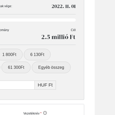
2022. 11. 01
ak vége:
domány
Cél
2.5 millió Ft
1 800Ft
6 130Ft
61 300Ft
Egyéb összeg
HUF Ft
Vezetéknév
*