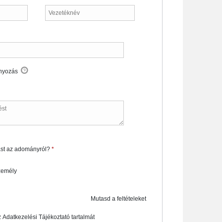
nyozás
ást az adományról?
*
Required
zolást az adományról?
*
személy
Mutasd a feltételeket
 Adatkezelési Tájékoztató tartalmát