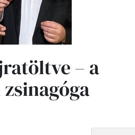
jratöltve – a
i zsinagóga