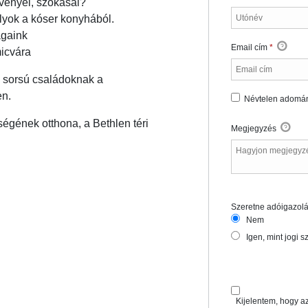
vényei, szokásai?
élyok a kóser konyhából.
ágaink
Email cím
*
micvára
b sorsú családoknak a
en.
Névtelen adomá
ségének otthona, a Bethlen téri
Megjegyzés
Szeretne adóigazol
Szeretne adóiga
Required
Nem
Igen, mint jogi 
Kijelentem, hogy az