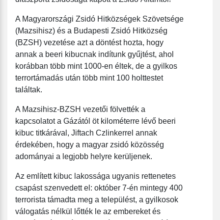
A Magyarországi Zsidó Hitközségek Szövetsége
(Mazsihisz) és a Budapesti Zsidó Hitközség
(BZSH) vezetése azt a döntést hozta, hogy
annak a beeri kibucnak indítunk gyűjtést, ahol
korábban több mint 1000-en éltek, de a gyilkos
terrortámadás után több mint 100 holttestet
találtak.
A Mazsihisz-BZSH vezetői fölvették a
kapcsolatot a Gázától öt kilométerre lévő beeri
kibuc titkárával, Jiftach Czlinkerrel annak
érdekében, hogy a magyar zsidó közösség
adományai a legjobb helyre kerüljenek.
Az említett kibuc lakossága ugyanis rettenetes
csapást szenvedett el: október 7-én mintegy 400
terrorista támadta meg a települést, a gyilkosok
válogatás nélkül lőtték le az embereket és