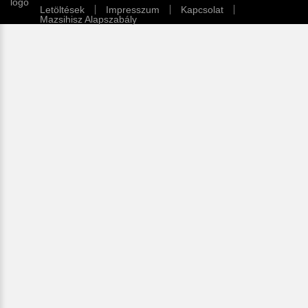
Letöltések
Impresszum
Kapcsolat
Mazsihisz Alapszabály