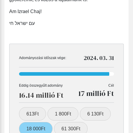
Am Izrael Chaj!
עם ישראל חי
2024. 03. 31
Adományozási időszak vége:
Eddig összegyűlt adomány
Cél
17 millió Ft
16.14 millió Ft
613Ft
1 800Ft
6 130Ft
18 000Ft
61 300Ft