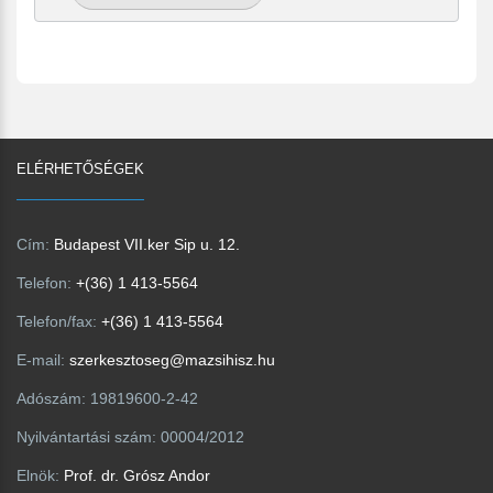
ELÉRHETŐSÉGEK
Cím:
Budapest VII.ker Sip u. 12.
Telefon:
+(36) 1 413-5564
Telefon/fax:
+(36) 1 413-5564
E-mail:
szerkesztoseg@mazsihisz.hu
Adószám:
19819600-2-42
Nyilvántartási szám:
00004/2012
Elnök:
Prof. dr. Grósz Andor