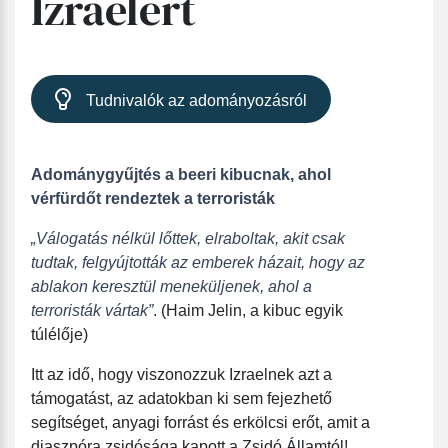
Izraelért
Tudnivalók az adományozásról
Adománygyűjtés a beeri kibucnak, ahol
vérfürdőt rendeztek a terroristák
„Válogatás nélkül lőttek, elraboltak, akit csak
tudtak, felgyújtották az emberek házait, hogy az
ablakon keresztül meneküljenek, ahol a
terroristák vártak”
. (Haim Jelin, a kibuc egyik
túlélője)
Itt az idő, hogy viszonozzuk Izraelnek azt a
támogatást, az adatokban ki sem fejezhető
segítséget, anyagi forrást és erkölcsi erőt, amit a
diaszpóra zsidósága kapott a Zsidó Államtól!