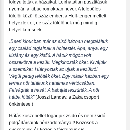
fölgyújtották a házaikat. Leírhatatlan pusztításuk
nyomán a kibuc romokban hever. A település
túlélői közül ötszáz embert a Holt-tenger mellett
helyeztek el, de száz túlélőnek még mindig
helyet keresnek.
„Beeri kibucban már az első házban megtaláltuk
egy család tagjainak a holttestét. Apa, anya, egy
kislány és egy kisfiú. A hátuk mögött volt
összekötve a kezük. Megkínozták őket. Kivájták
a szemüket. Hiányoztak az ujjak a kezükről.
Végül pedig lelőtték őket. Egy másik házban egy
terhes nőt találtunk hatalmas vértócsában.
Felvágták a hasát. A babáját leszúrták. A nőt
hátba lőtték”
(Josszi Landav, a Zaka csoport
önkéntese.)
Hálás köszönettel fogadjuk zsidó és nem zsidó
polgártársaink pénzadományait! Közösek a
gyökereink, és közös a fájdalmunk is.